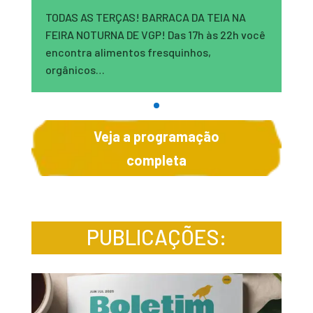
TODAS AS TERÇAS! BARRACA DA TEIA NA
FEIRA NOTURNA DE VGP! Das 17h às 22h você
encontra alimentos fresquinhos,
orgânicos…
Veja a programação
completa
PUBLICAÇÕES: