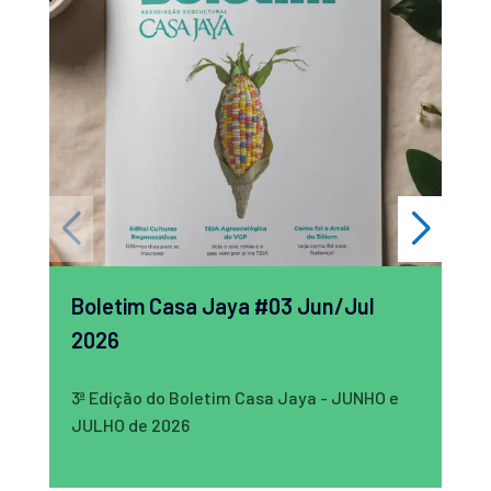
Boletim Casa Jaya #03 Jun/Jul
Bo
2026
20
3ª Edição do Boletim Casa Jaya - JUNHO e
2ª 
JULHO de 2026
MAI